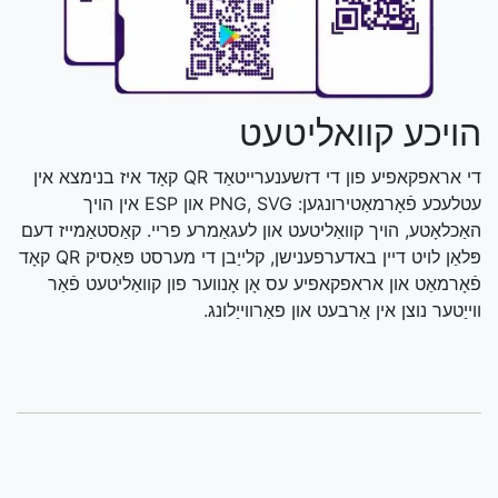
הויכע קוואליטעט
די אראפקאפיע פון די דזשענערייטאַד QR קאָד איז בנימצא אין
עטלעכע פֿאָרמאַטירונגען: PNG, SVG און ESP אין הויך
האַכלאָטע, הויך קוואַליטעט און לעגאַמרע פריי. קאַסטאַמייז דעם
פּלאַן לויט דיין באדערפענישן, קלייַבן די מערסט פּאַסיק QR קאָד
פֿאָרמאַט און אראפקאפיע עס אָן אָנווער פון קוואַליטעט פֿאַר
ווייַטער נוצן אין אַרבעט און פאַרווייַלונג.