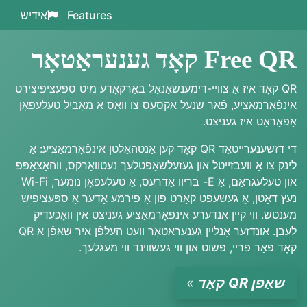
Features
אידיש
Free QR קאָד גענעראַטאָר
QR קאָד איז אַ צוויי-דימענשאַנאַל באַרקאָדע מיט ספּעציפיצירט
אינפֿאָרמאַציע, פֿאַר שנעל אַקסעס צו וואָס אַ מאָביל טעלעפאָן
אַפּאַראַט איז געניצט.
די דזשענערייטאַד QR קאָד קען אַנטהאַלטן אינפֿאָרמאַציע: אַ
לינק צו אַ וועבזייטל און געזעלשאַפטלעך נעטוואָרקס, ווהאַצאַפּפּ
און טעלעגראַם, אַ E- בריוו אַדרעס, אַ טעלעפאָן נומער, Wi-Fi
נעץ דאַטן, אַ געשעפט קאָרט פון אַ פירמע אָדער אַ ספּעציפיש
מענטש. ווי קיין אנדערע אינפֿאָרמאַציע געניצט אין וואָכעדיק
לעבן. אונדזער אָנליין גענעראַטאָר וועט העלפֿן איר שאַפֿן אַ QR
קאָד פֿאַר פריי, פשוט און ווי געשווינד ווי מעגלעך.
שאַפֿן QR קאָד
»