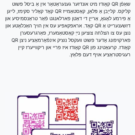
שאַפֿן QR קאָודז מיט אונדזער גענעראַטאָר אין אַ ביסל פּשוט
קליקס. קלייַבן אַ פּלאַן, קאַסטאַמייז QR קאָד קאָליר סקימז, לייגן
אַ פירמע לאָגאָ, אַרייַן די דאַטן פארלאנגט פֿאַר טראַנסמיסיע און
דזשענערייט אַ QR קאָד. אראפקאפיע עס אין הויך האַכלאָטע און
נוצן עס צו הצלחה צוציען נייַ קאַסטאַמערז, פאַרגרעסערן
פארקויפונג אָדער פשוט וועקסל נוציק אינפֿאָרמאַציע ניצן QR
קאָודז. קרעאַטינג פון QR קאָודז איז פריי און ריקווייערז קיין
רעגיסטראַציע אויף דעם פּלאַץ.