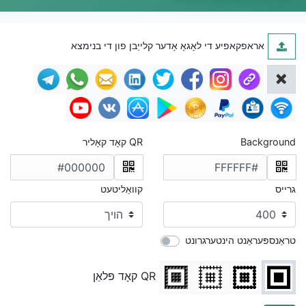
אראפקאפיע די לאָגאָ אָדער קלייַבן פון די בנימצא
Background
QR קאָד קאָליר
גרייס
קוואַליטעט
טראַנספּעראַנט הינטערגרונט
QR קאָד פּלאַן