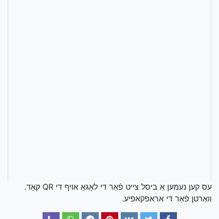
עס קען נעמען אַ ביסל צייט פֿאַר די לאָגאָ אויף די QR קאָד.
וואַרטן פֿאַר די אראפקאפיע.