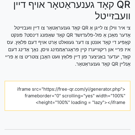
QR קאָד גענעראַטאָר אויף דיין
וועבזייטל
צי איר ווילן צו לייגן אַ QR קאָד גענעראַטאָר צו דיין וועבזייטל
אָדער מאַכן אַ פול-פלעדזשד QR קאָד שאַפונג דינסט? פּונקט
קאָפּיע די קאָד אונטן צו דער געוואלט אָרט אויף דעם פּלאַץ. עס
איז פריי און ריקווייערז קיין פּראָגראַממינג וויסן. נאָך אַדינג דעם
קאָד, יעדער באַניצער פון דיין פּלאַץ וועט האָבן צוטריט צו אַ פריי
אָנליין QR קאָד גענעראַטאָר.
<iframe src="https://free-qr.com/yi/generator.php"
frameborder="0" scrolling="yes" width="100%"
height="100%" loading = "lazy"></iframe>