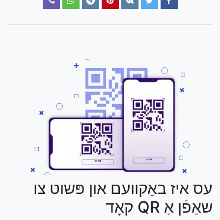
עס איז באַקוועם און פּשוט צו
שאַפֿן אַ QR קאָד