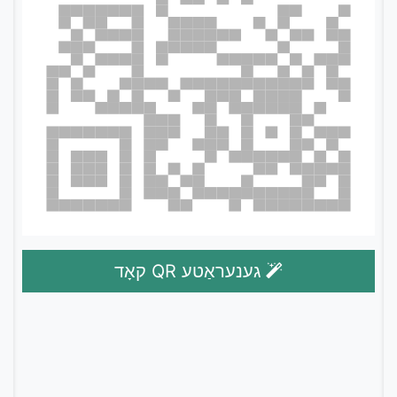
גענעראַטע QR קאָד