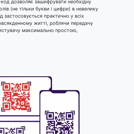
-код дозволяє зашифрувати необхідну
лів (не тільки букви і цифри) в невелику
од застосовується практично у всіх
повсякденному житті, роблячи передачу
ристувачу максимально простою,