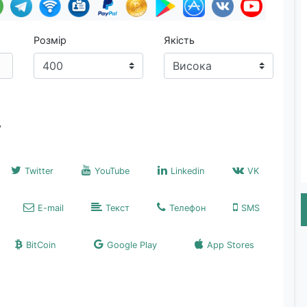
Розмір
Якість
у
Twitter
YouTube
Linkedin
VK
E-mail
Текст
Телефон
SMS
BitCoin
Google Play
App Stores