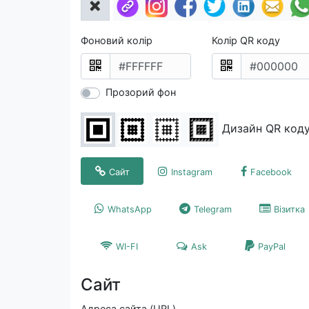
Фоновий колір
Колір QR коду
Прозорий фон
Дизайн QR код
Сайт
Instagram
Facebook
WhatsApp
Telegram
Візитка
WI-FI
Ask
PayPal
Сайт
Адреса сайта (URL)