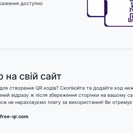
браження доступно
 на свій сайт
для створення QR кодів? Скопіюйте та додайте код нижч
ний відразу ж після збереження сторінки на вашому са
також не нараховуємо плату за використання! Ви отриму
free-qr.com