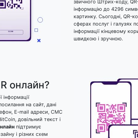
звичного Штрих-коду, QR
інформацію до 4296 симво
картинку. Сьогодні, QR-к
сферах послуг і галузях 
інформації кінцевому ко
швидкою і зручною.
QR онлайн?
ї інформації
 посилання на сайт, дані
лефон, E-mail адреси, СМС
itCoin, довільний текст і
онлайн
підтримує
зайну і різних схем