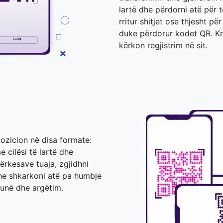
lartë dhe përdorni atë për t
rritur shitjet ose thjesht 
duke përdorur kodet QR. Kr
kërkon regjistrim në sit.
pozicion në disa formate:
 cilësi të lartë dhe
kërkesave tuaja, zgjidhni
he shkarkoni atë pa humbje
punë dhe argëtim.