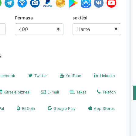
Permasa
saktësi
R
acebook
Twitter
YouTube
Linkedin
Kartelë biznesi
E-mail
Tekst
Telefon
Pal
BitCoin
Google Play
App Stores