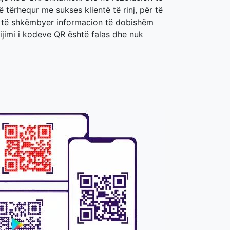
ë tërhequr me sukses klientë të rinj, për të
për të shkëmbyer informacion të dobishëm
ijimi i kodeve QR është falas dhe nuk