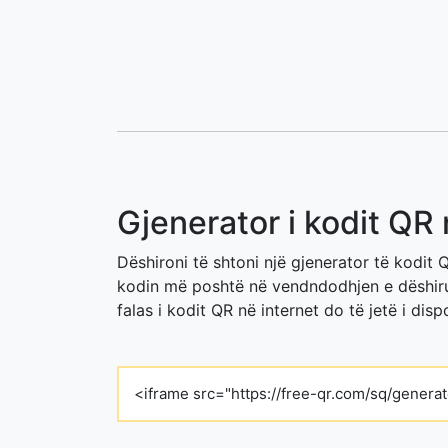
Gjenerator i kodit QR
Dëshironi të shtoni një gjenerator të kodit 
kodin më poshtë në vendndodhjen e dëshiruar
falas i kodit QR në internet do të jetë i di
<iframe src="https://free-qr.com/sq/genera