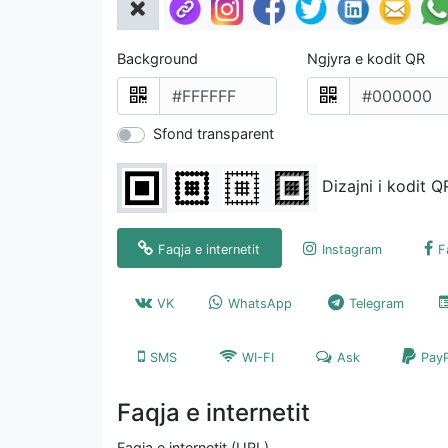
Background
Ngjyra e kodit QR
Sfond transparent
Dizajni i kodit Q
Faqja e internetit
Instagram
F
VK
WhatsApp
Telegram
SMS
WI-FI
Ask
Pay
Faqja e internetit
Faqja e internetit (URL)