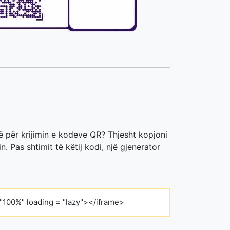
të për krijimin e kodeve QR? Thjesht kopjoni
 Pas shtimit të këtij kodi, një gjenerator
"100%" loading = "lazy"></iframe>