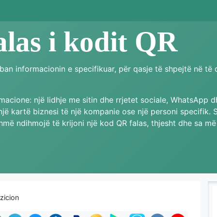
alas i kodit QR
 informacionin e specifikuar, për qasje të shpejtë në të ci
acione: një lidhje me sitin dhe rrjetet sociale, WhatsApp 
, një kartë biznesi të një kompanie ose një personi specifik. 
hmë ndihmojë të krijoni një kod QR falas, thjesht dhe sa më 
zicion