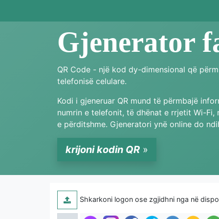
Gjenerator f
QR Code - një kod dy-dimensional që përmban
telefonisë celulare.
Kodi i gjeneruar QR mund të përmbajë inform
numrin e telefonit, të dhënat e rrjetit Wi-Fi
e përditshme. Gjeneratori ynë online do ndi
krijoni kodin QR
»
Shkarkoni logon ose zgjidhni nga në dispo