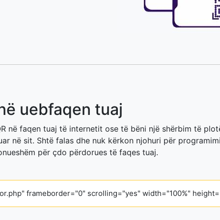
 në uebfaqen tuaj
QR në faqen tuaj të internetit ose të bëni një shërbim të plo
 në sit. Shtë falas dhe nuk kërkon njohuri për programimin.
sponueshëm për çdo përdorues të faqes tuaj.
tor.php" frameborder="0" scrolling="yes" width="100%" height=