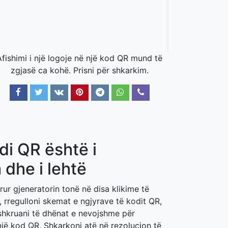
Afishimi i një logoje në një kod QR mund të
zgjasë ca kohë. Prisni për shkarkim.
odi QR është i
dhe i lehtë
ur gjeneratorin tonë në disa klikime të
, rregulloni skemat e ngjyrave të kodit QR,
shkruani të dhënat e nevojshme për
një kod QR. Shkarkoni atë në rezolucion të