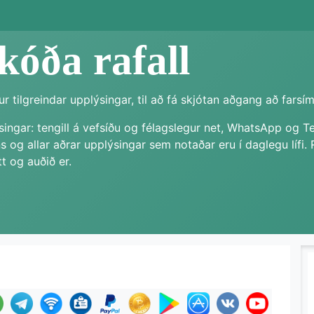
óða rafall
r tilgreindar upplýsingar, til að fá skjótan aðgang að fars
singar: tengill á vefsíðu og félagslegur net, WhatsApp og 
ns og allar aðrar upplýsingar sem notaðar eru í daglegu lífi.
tt og auðið er.