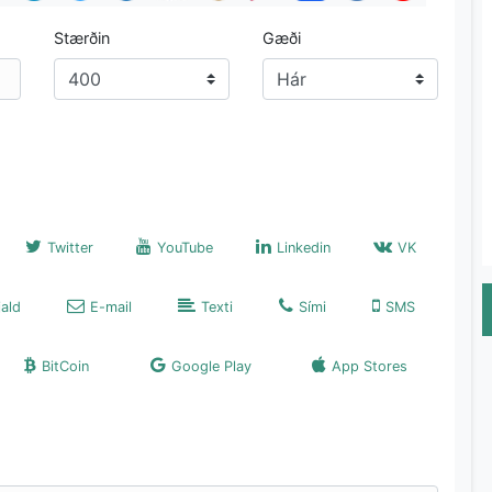
Stærðin
Gæði
Twitter
YouTube
Linkedin
VK
ald
E-mail
Texti
Sími
SMS
BitCoin
Google Play
App Stores