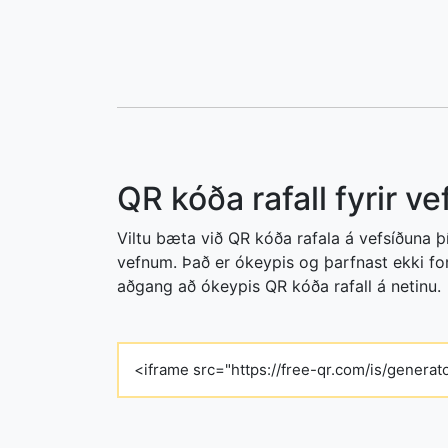
QR kóða rafall fyrir v
Viltu bæta við QR kóða rafala á vefsíðuna þí
vefnum. Það er ókeypis og þarfnast ekki fo
aðgang að ókeypis QR kóða rafall á netinu.
<iframe src="https://free-qr.com/is/genera