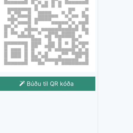
Búðu til QR kóða