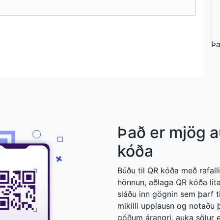
Þa
Það er mjög a
kóða
Búðu til QR kóða með rafall
hönnun, aðlaga QR kóða lit
sláðu inn gögnin sem þarf t
mikilli upplausn og notaðu þ
góðum árangri, auka sölur 