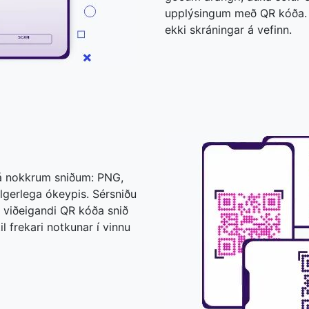
upplýsingum með QR kóða. A
ekki skráningar á vefinn.
á nokkrum sniðum: PNG,
lgerlega ókeypis. Sérsniðu
u viðeigandi QR kóða snið
l frekari notkunar í vinnu