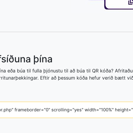
efsíðuna þína
na eða búa til fulla þjónustu til að búa til QR kóða? Afrit
rritunarþekkingar. Eftir að þessum kóða hefur verið bætt v
tor.php" frameborder="0" scrolling="yes" width="100%" height=