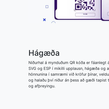
Hágæða
Niðurhal á mynduðum QR kóða er fáanlegt 
SVG og ESP í mikilli upplausn, hágæða og a
hönnunina í samræmi við kröfur þínar, veld
og halaðu því niður án þess að gæði tapist ti
og afþreyingu.