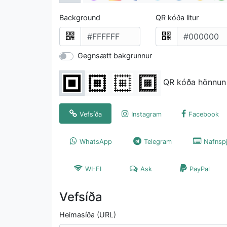
Background
QR kóða litur
Gegnsætt bakgrunnur
QR kóða hönnun
Vefsíða
Instagram
Facebook
WhatsApp
Telegram
Nafnspj
WI-FI
Ask
PayPal
Vefsíða
Heimasíða (URL)