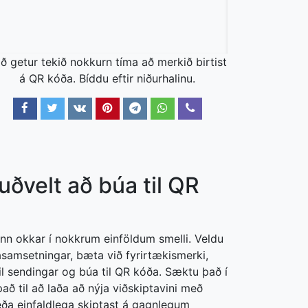
ð getur tekið nokkurn tíma að merkið birtist
á QR kóða. Bíddu eftir niðurhalinu.
uðvelt að búa til QR
inn okkar í nokkrum einföldum smelli. Veldu
asamsetningar, bæta við fyrirtækismerki,
il sendingar og búa til QR kóða. Sæktu það í
að til að laða að nýja viðskiptavini með
eða einfaldlega skiptast á gagnlegum