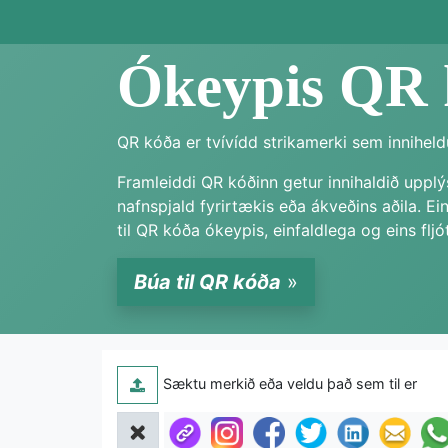
Ókeypis QR k
QR kóða er tvívídd strikamerki sem inniheldu
Framleiddi QR kóðinn getur innihaldið upplý
nafnspjald fyrirtækis eða ákveðins aðila. Ei
til QR kóða ókeypis, einfaldlega og eins fljó
Búa til QR kóða
»
Sæktu merkið eða veldu það sem til er