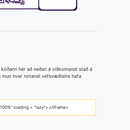
aðu kóðann hér að neðan á viðkomandi stað á
ið mun hver notandi vefsvæðisins hafa
"100%" loading = "lazy"></iframe>