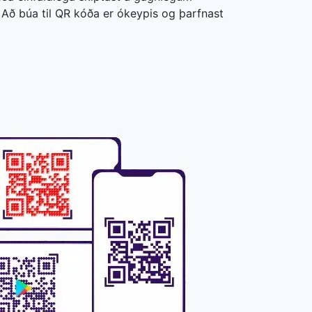
ð búa til QR kóða er ókeypis og þarfnast