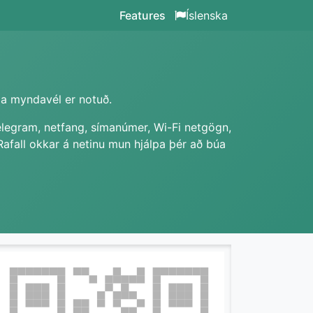
Features
Íslenska
íma myndavél er notuð.
Telegram, netfang, símanúmer, Wi-Fi netgögn,
 Rafall okkar á netinu mun hjálpa þér að búa